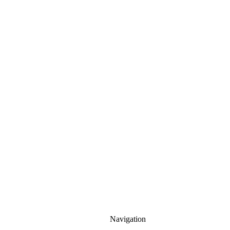
B
obtailzwi
nger ''aus dem
R
otmaintal''
Navigation